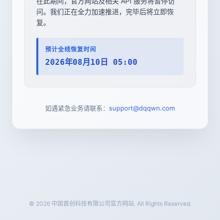
在此期间，官方网站及相关 API 服务将暂停访
问。我们正在全力加速推进，完毕后将立即恢
复。
预计全线恢复时间
2026年08月10日 05:00
如遇紧急业务请联系：
support@dqqwn.com
© 2026 中国首创科技有限公司官方网站. All Rights Reserved.